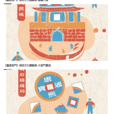
【屭遊南門】城垣文化體驗展-大南門甕城