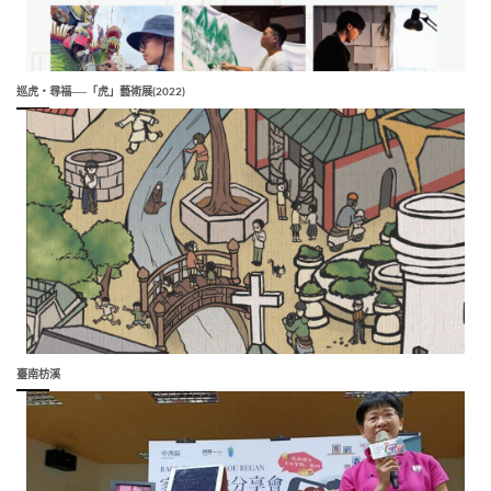
巡虎‧尋福──「虎」藝術展(2022)
臺南枋溪