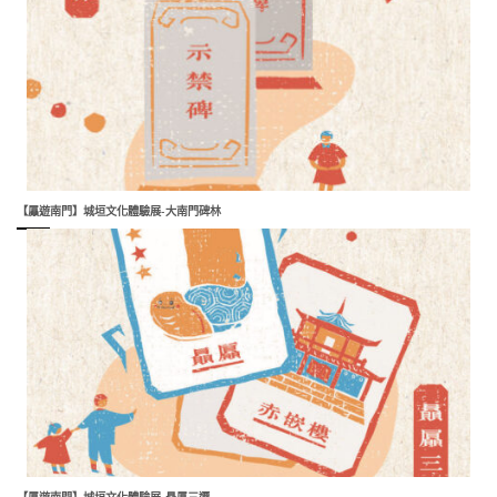
【屭遊南門】城垣文化體驗展-大南門碑林
【屭遊南門】城垣文化體驗展-贔屭三遷