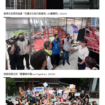
普濟文史研究協會「交擾文化培力新基地—88藝療所」(2024)
地家有限公司「蕃薯崎市場Live Together」(2024)