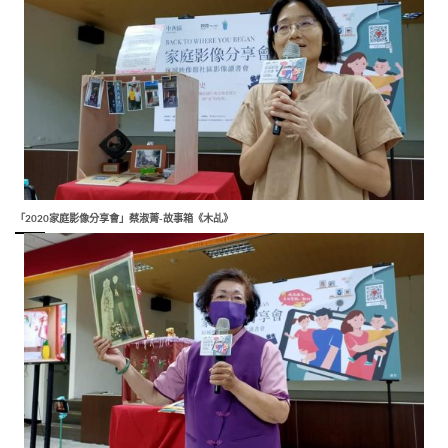
「2020家庭影像分享會」蔡淑菁-故事箱《木乩》