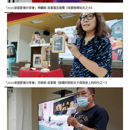
「2020家庭影像分享會」季麟南-故事箱及展覽《母愛慈暉如天之大》
「2020家庭影像分享會」洪琳茹-故事箱《無聲的昭和女子與我身上的四分之一》