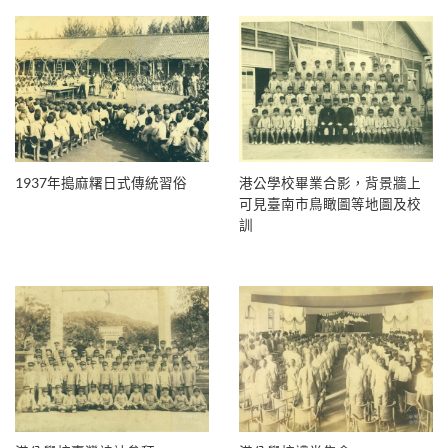
1937年搗麻糬日式傳統習俗
港公學校畢業合影，背景牆上
可見臺南市鳥瞰圖等地圖及校
訓