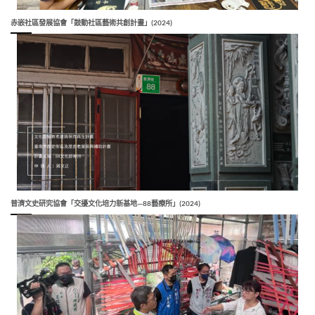
赤嵌社區發展協會「鼓動社區藝術共創計畫」(2024)
普濟文史研究協會「交擾文化培力新基地—88藝療所」(2024)