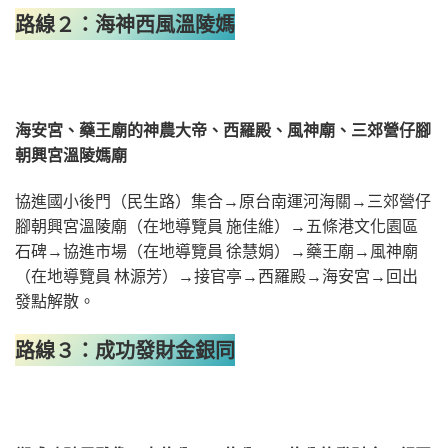
路線２：海神西風溫陵媽
海安宮、藥王廟的神農大帝、西羅殿、風神廟、三郊營仔腳
朝興宮溫陵媽廟
協進國小後門（民生路）集合→原台南運河海關→三郊營仔
腳朝興宮溫陵廟（在地導覽員 施佳維）→五條港文化園區
石碑→協進市場（在地導覽員 徐慧娟）→藥王廟→風神廟
（在地導覽員 林源芳）→接官亭→西羅殿→海安宮→回出
發點解散。
路線３：成功發財金銀同