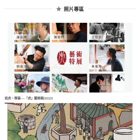
照片專區
巡虎‧尋福──「虎」藝術展(2022)