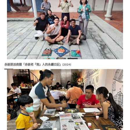
赤嵌朋派商圈「赤嵌老『南』人的永續日記」(2024)