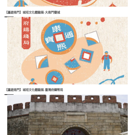
【屭遊南門】城垣文化體驗展-大南門甕城
【屭遊南門】城垣文化體驗展-臺灣府鑄幣局