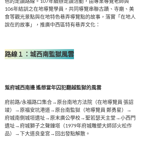
色的走讀路線。107年續辦走讀活動，由專業導覽老師與
106年結訓之在地導覽學員，共同導覽串聯古蹟、寺廟、美
食等觀光景點與在地特色巷弄導覽點的故事，落實「在地人
說在的故事」，推廣中西區特有巷弄文化：
路線１：城西南監獄風雲
踅府城西南邊 遙想當年囚犯翻越監獄的風雲
府前路/永福路口集合→原台南地方法院（在地導覽員 張詔
竣）→原福安坑港道→原台南監獄（地導覽員 鄭勇星）→
府城南側城垣遺址→原末廣公學校→聖若瑟天主堂→小西門
遺址→府城獅子之聲鐘塔（1979年府城雕塑大師邱火松作
品）→下大道良皇宮→回出發點解散。