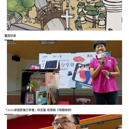
臺南枋溪
「2020家庭影像分享會」林宜璇-故事箱《母親咪咪》