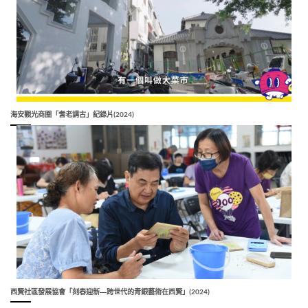
海安觀光商圈「耆老講古」紀錄片(2024)
西賢社區發展協會「刻春迎新―跨世代的青銀藝術在西賢」(2024)