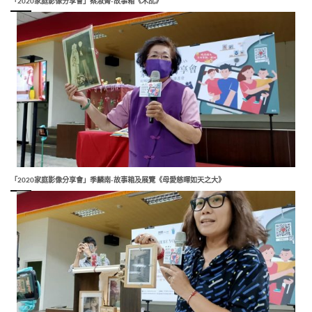
「2020家庭影像分享會」蔡淑菁-故事箱《木乩》
「2020家庭影像分享會」季麟南-故事箱及展覽《母愛慈暉如天之大》