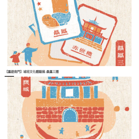
【屭遊南門】城垣文化體驗展-贔屭三遷