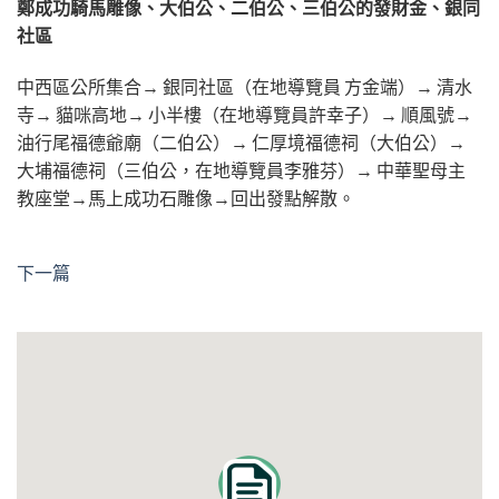
鄭成功騎馬雕像、大伯公、二伯公、三伯公的發財金、銀同
社區
中西區公所集合→ 銀同社區（在地導覽員 方金端）→ 清水
寺→ 貓咪高地→ 小半樓（在地導覽員許幸子）→ 順風號→
油行尾福德爺廟（二伯公）→ 仁厚境福德祠（大伯公）→
大埔福德祠（三伯公，在地導覽員李雅芬）→ 中華聖母主
教座堂→馬上成功石雕像→回出發點解散。
下一篇