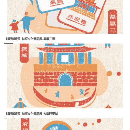
【屭遊南門】城垣文化體驗展-贔屭三遷
【屭遊南門】城垣文化體驗展-大南門甕城