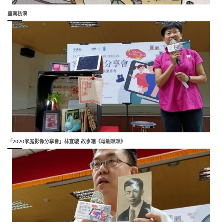
臺南枋溪
「2020家庭影像分享會」林宜璇-故事箱《母親咪咪》