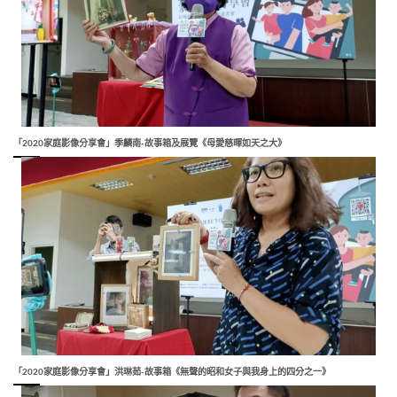
「2020家庭影像分享會」季麟南-故事箱及展覽《母愛慈暉如天之大》
「2020家庭影像分享會」洪琳茹-故事箱《無聲的昭和女子與我身上的四分之一》