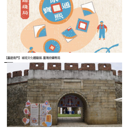
【屭遊南門】城垣文化體驗展-臺灣府鑄幣局