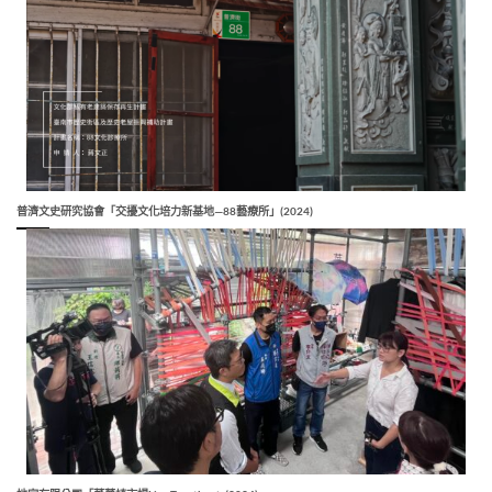
普濟文史研究協會「交擾文化培力新基地—88藝療所」(2024)