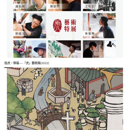
巡虎‧尋福──「虎」藝術展(2022)