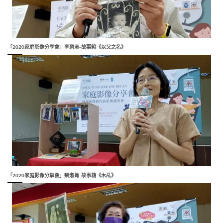
「2020家庭影像分享會」李榮洲-故事箱《以父之名》
「2020家庭影像分享會」蔡淑菁-故事箱《木乩》