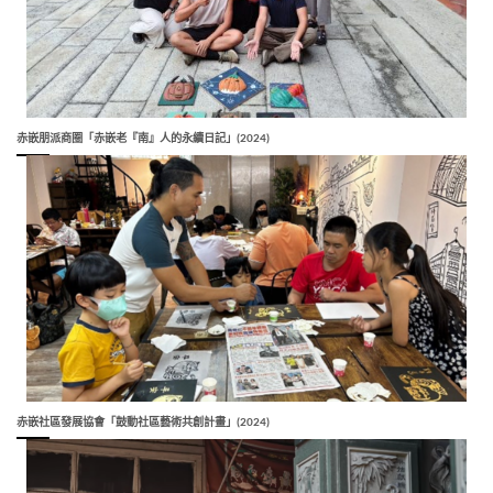
赤嵌朋派商圈「赤嵌老『南』人的永續日記」(2024)
赤嵌社區發展協會「鼓動社區藝術共創計畫」(2024)