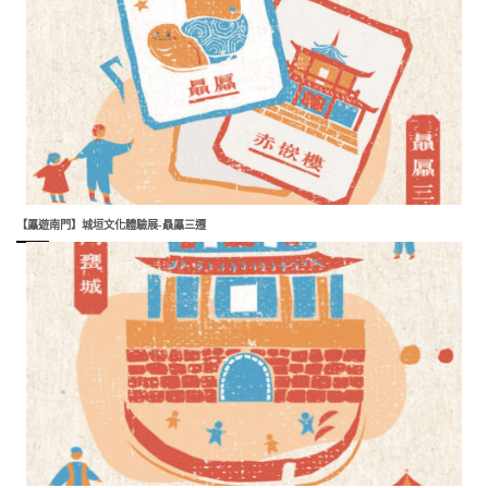
【屭遊南門】城垣文化體驗展-贔屭三遷