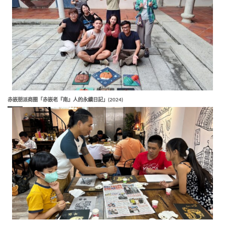
赤嵌朋派商圈「赤嵌老『南』人的永續日記」(2024)