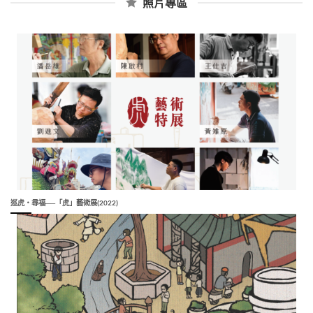
照片專區
巡虎‧尋福──「虎」藝術展(2022)