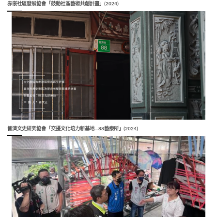
赤嵌社區發展協會「鼓動社區藝術共創計畫」(2024)
普濟文史研究協會「交擾文化培力新基地—88藝療所」(2024)