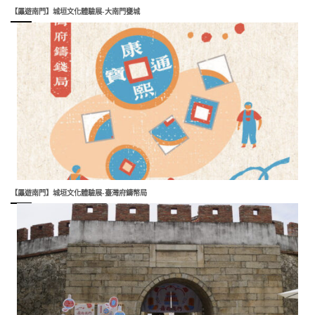
【屭遊南門】城垣文化體驗展-大南門甕城
【屭遊南門】城垣文化體驗展-臺灣府鑄幣局