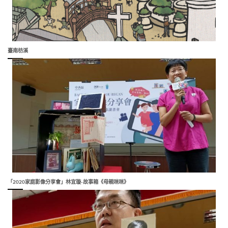
臺南枋溪
「2020家庭影像分享會」林宜璇-故事箱《母親咪咪》