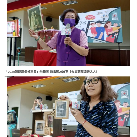
「2020家庭影像分享會」季麟南-故事箱及展覽《母愛慈暉如天之大》