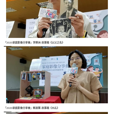
「2020家庭影像分享會」李榮洲-故事箱《以父之名》
「2020家庭影像分享會」蔡淑菁-故事箱《木乩》