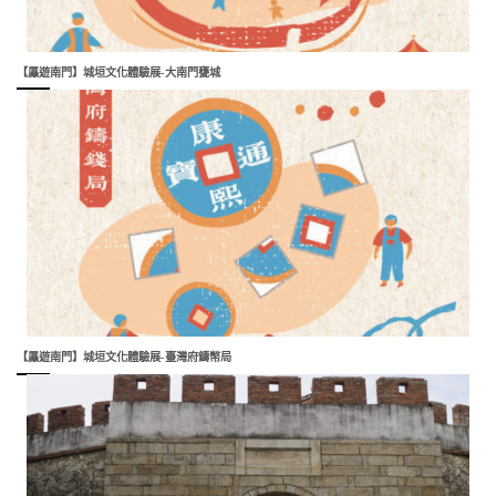
【屭遊南門】城垣文化體驗展-大南門甕城
【屭遊南門】城垣文化體驗展-臺灣府鑄幣局