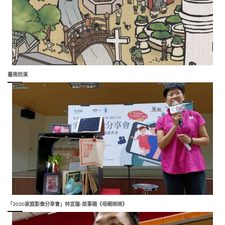
臺南枋溪
「2020家庭影像分享會」林宜璇-故事箱《母親咪咪》