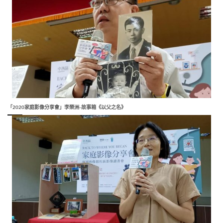
「2020家庭影像分享會」李榮洲-故事箱《以父之名》