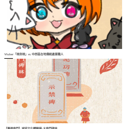
Vtuber「咪奈咪」vs. 中西區在地傳統產業職人
【屭遊南門】城垣文化體驗展-大南門碑林