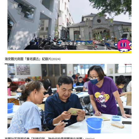
海安觀光商圈「耆老講古」紀錄片(2024)
西賢社區發展協會「刻春迎新―跨世代的青銀藝術在西賢」(2024)