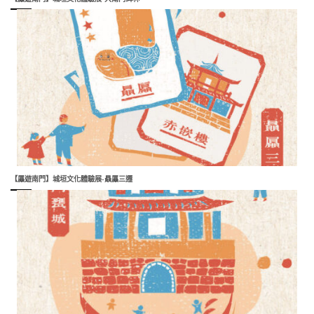
【屭遊南門】城垣文化體驗展-贔屭三遷