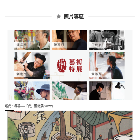
照片專區
巡虎‧尋福──「虎」藝術展(2022)