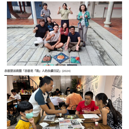
赤嵌朋派商圈「赤嵌老『南』人的永續日記」(2024)