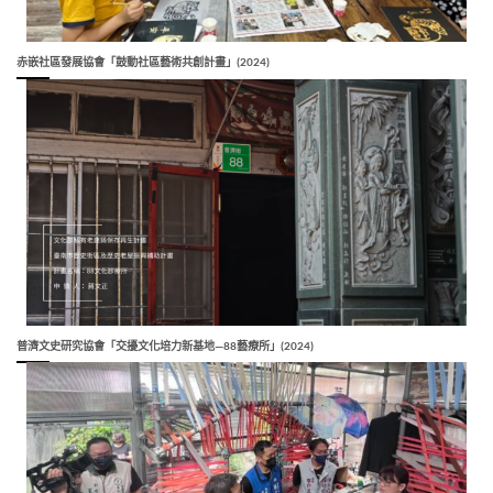
赤嵌社區發展協會「鼓動社區藝術共創計畫」(2024)
普濟文史研究協會「交擾文化培力新基地—88藝療所」(2024)