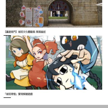
【屭遊南門】城垣文化體驗展-策展論述
「城垣尋憶」實境解謎遊戲