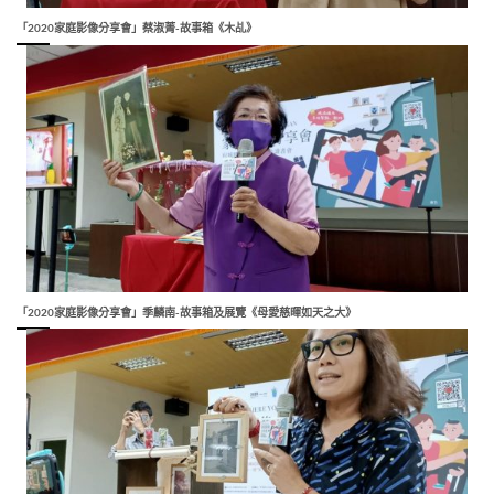
「2020家庭影像分享會」蔡淑菁-故事箱《木乩》
「2020家庭影像分享會」季麟南-故事箱及展覽《母愛慈暉如天之大》