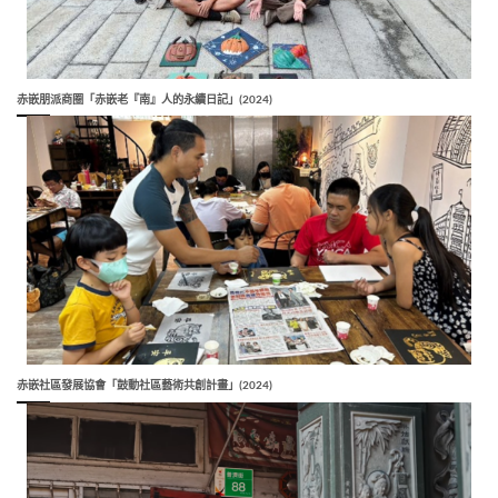
赤嵌朋派商圈「赤嵌老『南』人的永續日記」(2024)
赤嵌社區發展協會「鼓動社區藝術共創計畫」(2024)