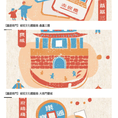
【屭遊南門】城垣文化體驗展-贔屭三遷
【屭遊南門】城垣文化體驗展-大南門甕城