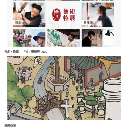
巡虎‧尋福──「虎」藝術展(2022)
臺南枋溪