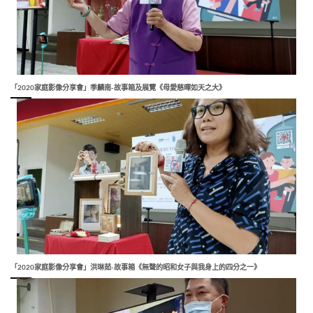
「2020家庭影像分享會」季麟南-故事箱及展覽《母愛慈暉如天之大》
「2020家庭影像分享會」洪琳茹-故事箱《無聲的昭和女子與我身上的四分之一》