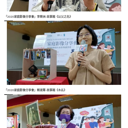
「2020家庭影像分享會」李榮洲-故事箱《以父之名》
「2020家庭影像分享會」蔡淑菁-故事箱《木乩》