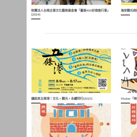
財團法人台南企業文化藝術基金會「臺南400好南進行事」
海安觀光商圈
(2024)
議起來五條港｜文化 × 觀光 × 永續同行(2025)
Vtuber