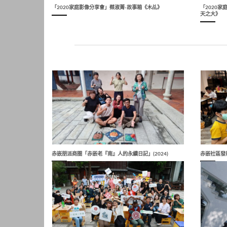
「2020家庭影像分享會」蔡淑菁-故事箱《木乩》
「2020
天之大》
赤嵌朋派商圈「赤嵌老『南』人的永續日記」(2024)
赤嵌社區發展