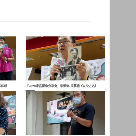
親咪咪》
「2020家庭影像分享會」李榮洲-故事箱《以父之名》