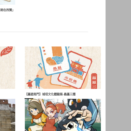
藝術在西賢」
【屭遊南門】城垣文化體驗展-贔屭三遷