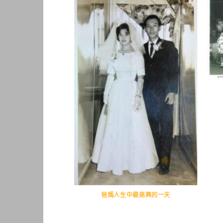
ARRY
爸媽人生中最高興的一天