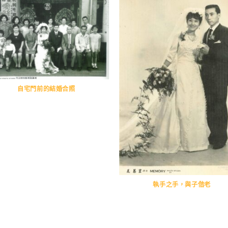
自宅門前的結婚合照
執手之手，與子偕老