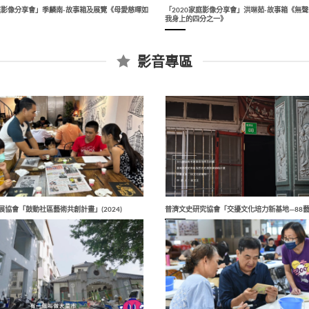
家庭影像分享會」季麟南-故事箱及展覽《母愛慈暉如
「2020家庭影像分享會」洪琳茹-故事箱《無
我身上的四分之一》
影音專區
協會「鼓動社區藝術共創計畫」(2024)
普濟文史研究協會「交擾文化培力新基地—88藝療