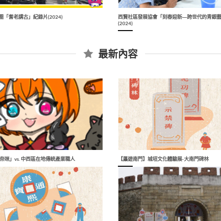
「耆老講古」紀錄片(2024)
西賢社區發展協會「刻春迎新―跨世代的青銀
(2024)
最新內容
「咪奈咪」vs. 中西區在地傳統產業職人
【屭遊南門】城垣文化體驗展-大南門碑林