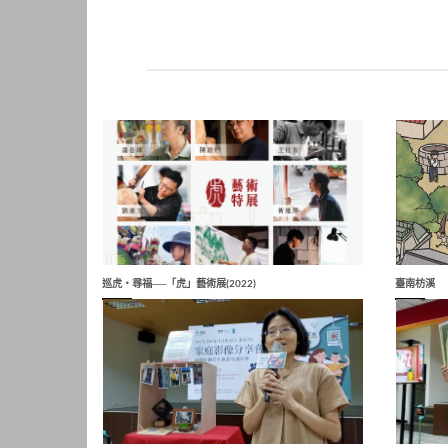
巡虎‧尋福──「虎」藝術展(2022)
臺南枋溪